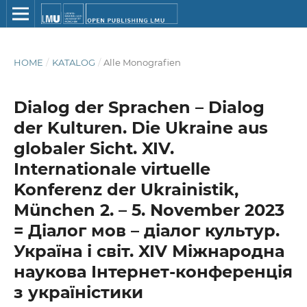
HOME
/
KATALOG
/
Alle Monografien
Dialog der Sprachen – Dialog
der Kulturen. Die Ukraine aus
globaler Sicht. XIV.
Internationale virtuelle
Konferenz der Ukrainistik,
München 2. – 5. November 2023
= Діалог мов – діалог культур.
Україна і світ. XIV Міжнародна
наукова Інтернет-конференція
з україністики